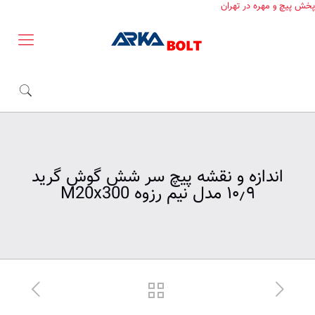
پخش پیچ و مهره در تهران
اندازه و نقشه پیچ سر شش گوش گرید
۱۰٫۹ مدل نیم رزوه M20x300