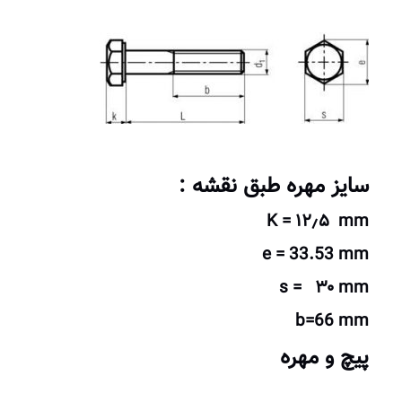
سایز مهره طبق نقشه :
K = ۱۲٫۵ mm
e = 33.53 mm
s = ۳۰ mm
b=66 mm
پیچ و مهره