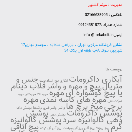
مدیریت : میثم کشاورز
تلفکس : 02166638905
شماره همراه :09124381877
ایمیل:info @ arkabolt.ir
نشانی فروشگاه مرکزی: تهران ، بازارآهن شادآباد ، مجتمع تجاری17
شهریور، بلوک A/ب طبقه اول پلاک 34
برچسب ها
آبکاری داکرومات
جنس و
آبکاری پیچ
استاد بولت
قلاب دینام
متریال پیچ و مهره و واشر
مهره
یا پیچ گوشواره ای
مهره 2H
مهره2اچ
مهره
مهره
مهره های کاسه نمدی
شرکت نفتی
پرچی
میخ پرچ ها
واشر
واشر فنری
واشرها
پوشش داک
پوشش داکرومات
پوشش
پوشش دهی
دهی گالوانیزه سرد
پوشش گالوانیزه
گرم
پیچ اتاقی
پیچ آلن
پیچ
پیچhv
پیچ آلن سرتخت
پیچ آلن گل کوتاه