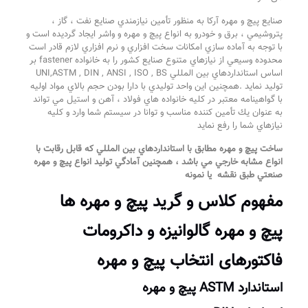
صنایع پیچ و مهره آرکا به منظور تأمين نيازمندي صنايع نفت ، گاز ،
پتروشيمي ، برق و خودرو به انواع پيچ و مهره و واشر ايجاد گرديده است و
با توجه به آماده سازي امكانات سخت افزاري و نرم افزاري لازم قادر است
محدوده وسيعي از نيازهاي متنوع صنايع كشور را به خانواده fastener بر
اساس استانداردهاي بين المللي UNI,ASTM , DIN , ANSI , ISO , BS
توليد نمايد .همچنين اين واحد توليدي با دارا بودن حجم بالاي مواد اوليه
با گواهينامه معتبر در كليه خانواده هاي فولاد ، آهن و استيل مي تواند
به عنوان يك تأمين كننده مناسب و توانا در سيستم شما وارد و كليه
نيازهاي شما را رفع نمايد
ساخت پيچ و مهره مطابق با استانداردهاي بين المللي كه قابل رقابت با
انواع مشابه خارجي مي باشد ، همچنين آمادگي توليد انواع پيچ و مهره
صنعتي طبق نقشه
يا نمونه
مفهوم کلاس و گرید پیچ و مهره ها
پیچ
و
مهره
گالوانیزه و داکرومات
فاکتورهای انتخاب پیچ و مهره
استاندارد ASTM پیچ و مهره