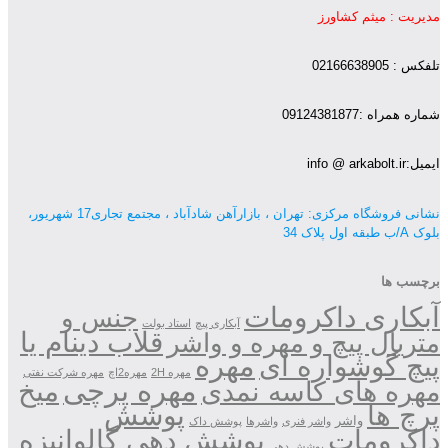
مدیریت : میثم کشاورز
تلفکس : 02166638905
شماره همراه :09124381877
ایمیل:info @ arkabolt.ir
نشانی فروشگاه مرکزی: تهران ، بازارآهن شادآباد ، مجتمع تجاری17 شهریور،
بلوک A/ب طبقه اول پلاک 34
برچسب ها
آبکاری داکرومات
جنس و
آبکاری پیچ
استاد بولت
قلاب دینام یا
متریال پیچ و مهره و واشر
مهره
پیچ گوشواره ای
مهره 2H
مهره2اچ
مهره شرکت نفتی
مهره پرچی
میخ
مهره های کاسه نمدی
پوشش
پرچ ها
واشر
واشر فنری
واشرها
پوشش داک
داکرومات
پوشش دهی گالوانیزه
پوشش دهی