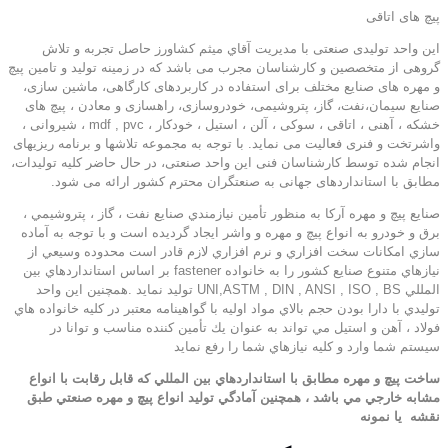
پیچ های اتاقی
این واحد تولیدی صنعتی با مديريت آقاي میثم کشاورز حاصل تجربه و تلاش
گروهی از متخصصین و کارشناسان مجرب می باشد که در زمینه تولید و تامین پیچ
و مهره های صنایع مختلف برای استفاده در کاربردهای کارگاهی، ماشین سازی،
صنایع سیمان،نفت، گاز، پتروشیمی، خودروسازی، راهسازی و معادن ، پیچ های
خشکه ، آهنی ، اتاقی ، سوکی ، آلن ، استیل ، خودکار ، mdf , pvc ، شیروانی ،
واشرتخت و فنری فعالیت می نماید. با توجه به مجموعه تلاشها و برنامه ریزیهای
انجام شده توسط کارشناسان فنی این واحد صنعتی، در حال حاضر کلیه تولیدات،
مطابق با استانداردهای جهانی به صنعتگران محترم کشور ارائه می شود.
صنایع پیچ و مهره آرکا به منظور تأمين نيازمندي صنايع نفت ، گاز ، پتروشيمي ،
برق و خودرو به انواع پيچ و مهره و واشر ايجاد گرديده است و با توجه به آماده
سازي امكانات سخت افزاري و نرم افزاري لازم قادر است محدوده وسيعي از
نيازهاي متنوع صنايع كشور را به خانواده fastener بر اساس استانداردهاي بين
المللي UNI,ASTM , DIN , ANSI , ISO , BS توليد نمايد .همچنين اين واحد
توليدي با دارا بودن حجم بالاي مواد اوليه با گواهينامه معتبر در كليه خانواده هاي
فولاد ، آهن و استيل مي تواند به عنوان يك تأمين كننده مناسب و توانا در
سيستم شما وارد و كليه نيازهاي شما را رفع نمايد
ساخت پيچ و مهره مطابق با استانداردهاي بين المللي كه قابل رقابت با انواع
مشابه خارجي مي باشد ، همچنين آمادگي توليد انواع پيچ و مهره صنعتي طبق
نقشه
يا نمونه