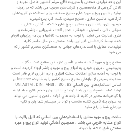
این واحد تولیدی صنعتی با مديريت آقاي میثم کشاورز حاصل تجربه و
تلاش گروهی از متخصصین و کارشناسان مجرب می باشد که در زمینه
تولید و تامین پیچ و مهره های صنایع مختلف برای استفاده در کاربردهای
کارگاهی، ماشین سازی، صنایع سیمان،نفت، گاز، پتروشیمی،
خودروسازی، راهسازی و معادن ، پیچ های خشکه ، آهنی ، اتاقی ،
سوکی ، آلن ، استیل ، خودکار ، mdf , pvc ، شیروانی ، واشرتخت و
فنری فعالیت می نماید. با توجه به مجموعه تلاشها و برنامه ریزیهای انجام
شده توسط کارشناسان فنی این واحد صنعتی، در حال حاضر کلیه
تولیدات، مطابق با استانداردهای جهانی به صنعتگران محترم کشور ارائه
می شود.
صنایع پیچ و مهره آرکا به منظور تأمين نيازمندي صنايع نفت ، گاز ،
پتروشيمي ، برق و خودرو به انواع پيچ و مهره و واشر ايجاد گرديده است و
با توجه به آماده سازي امكانات سخت افزاري و نرم افزاري لازم قادر است
محدوده وسيعي از نيازهاي متنوع صنايع كشور را به خانواده fastener بر
اساس استانداردهاي بين المللي UNI,ASTM , DIN , ANSI , ISO , BS
توليد نمايد .همچنين اين واحد توليدي با دارا بودن حجم بالاي مواد اوليه
با گواهينامه معتبر در كليه خانواده هاي فولاد ، آهن و استيل مي تواند
به عنوان يك تأمين كننده مناسب و توانا در سيستم شما وارد و كليه
نيازهاي شما را رفع نمايد
ساخت پيچ و مهره مطابق با استانداردهاي بين المللي كه قابل رقابت با
انواع مشابه خارجي مي باشد ، همچنين آمادگي توليد انواع پيچ و مهره
صنعتي طبق نقشه
يا نمونه