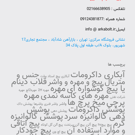
تلفکس : 02166638905
شماره همراه :09124381877
ایمیل:info @ arkabolt.ir
نشانی فروشگاه مرکزی: تهران ، بازارآهن شادآباد ، مجتمع تجاری17
شهریور، بلوک A/ب طبقه اول پلاک 34
برچسب ها
آبکاری داکرومات
جنس و
آبکاری پیچ
استاد بولت
قلاب دینام
متریال پیچ و مهره و واشر
مهره
یا پیچ گوشواره ای
مهره 2H
مهره2اچ
مهره
مهره
مهره های کاسه نمدی
شرکت نفتی
پرچی
میخ پرچ ها
واشر
واشر فنری
واشرها
پوشش داک
پوشش داکرومات
پوشش
پوشش دهی
دهی گالوانیزه سرد
پوشش گالوانیزه
گرم
پیچ اتاقی
پیچ آلن
پیچ
پیچhv
پیچ آلن سرتخت
پیچ آلن گل کوتاه
و موارد استفاده آن
پیچ خودکار
پیچ اچ وی