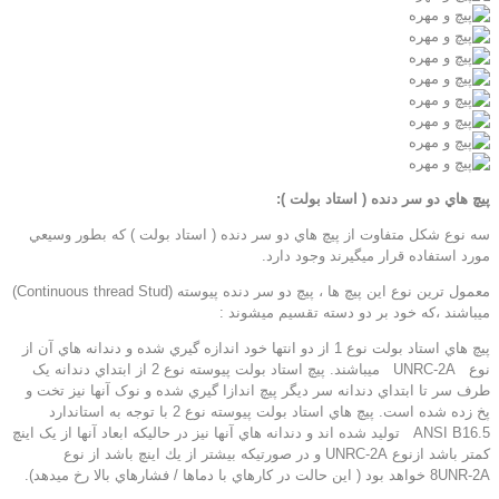
پيچ هاي دو سر دنده ( استاد بولت ):
سه نوع شکل متفاوت از پيچ هاي دو سر دنده ( استاد بولت ) که بطور وسيعي
مورد استفاده قرار ميگيرند وجود دارد.
معمول ترين نوع اين پيچ ها ، پيچ دو سر دنده پيوسته (Continuous thread Stud)
ميباشند ،که خود بر دو دسته تقسيم ميشوند :
پيچ هاي استاد بولت نوع 1 از دو انتها خود اندازه گيري شده و دندانه هاي آن از
نوع UNRC-2A ميباشند. پيچ استاد بولت پيوسته نوع 2 از ابتداي دندانه يک
طرف سر تا ابتداي دندانه سر ديگر پيچ اندازا گيري شده و نوک آنها نيز تخت و
پخ زده شده است. پيچ هاي استاد بولت پيوسته نوع 2 با توجه به استاندارد
ANSI B16.5 توليد شده اند و دندانه هاي آنها نيز در حاليکه ابعاد آنها از يک اينچ
کمتر باشد ازنوع UNRC-2A و در صورتيكه بيشتر از يك اينچ باشد از نوع
8UNR-2A خواهد بود ( اين حالت در کارهاي با دماها / فشارهاي بالا رخ ميدهد).