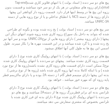
پيچ هاي دو سر دنده ( استاد بولت ) با انتهاي قلاويز کاري شده(Tap-end
stud)داراي رزوه هاي متفاوتي در هر يک از دو سر خود ميباشند و قسمت بدون
رزوه اين پيچ ها در وسط اينها قرار دارد. قسمت رزوه دار کوتاهتر اين پيچها
داراي رزوه ها از دسته NC5 با انطباق تداخلي و يا از نوع رزوه هايي از دسته
UNRC-3A ميباشد.
سر پيچ هاي دو سر دنده ( استاد بولت ) پخ زده شده بوده و بگونه اي طراحي
شده که بتواند به داخل يک سوراخ رزوه كاري شده رزوه شوند انتهاي ديگر اين
پيچها ( داراي رزوه بيشتر ) داراي رزوه هايي از نوعUNRC-2A بوده و سر آنها نيز
پخ زده شده و يا گرد شده ميباشد و در اين قسمت مهره ها را بکار ميبرند. طول
اسمي اين پيچ ها به طول کلي آنها اطلاق ميشود.
پيچ هاي دو سر دنده ( استاد بولت ) با انتهاي رولینگ کاري شده نوع 1 داراي
قسمت رزوه کاري نشده ميباشد. پيچهاي دو سردنده با انتهاي رولینگ كاري شده
نوع2 ممكن است داراي قسمت هاي رزوه كاري نشده باشند(رزوه ها از نوع نورد
شده ) و يا اينکه کاملا بدنه انها رزوه کاري شده باشد (رزوه ها از نوع برشي ).
بدنه اين پيچها داراي مينيمم قطر گام ا ز دسته 2A بوده و يا داراي ماكزيمم قطر
پايه رزوه اي كه مهره خور ميباشد ، خواهد بود.
پيچ هاي دو سر دنده ( استاد بولت ) با انتهاي رولینگ کاري شده نوع 3 داراي
تلرانس بدنه اي برابر قطربزرگ رزوه ها از دسته2A ميباشند و پيچ هاي دو
سردنده با انتهاي رولینگ کاري شده نوع 4 داراي بدنه اي فرز کاري شده با
تلرانس بخصوص که مشتري سفارش مي دهد ميباشند.