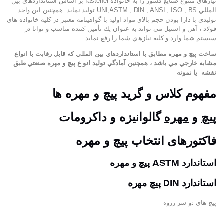
نيازهاي متنوع صنايع كشور را به خانواده fastener بر اساس استانداردهاي بين
المللي UNI,ASTM , DIN , ANSI , ISO , BS توليد نمايد .همچنين اين واحد
توليدي با دارا بودن حجم بالاي مواد اوليه با گواهينامه معتبر در كليه خانواده هاي
فولاد ، آهن و استيل مي تواند به عنوان يك تأمين كننده مناسب و توانا در
سيستم شما وارد و كليه نيازهاي شما را رفع نمايد
ساخت پيچ و مهره مطابق با استانداردهاي بين المللي كه قابل رقابت با انواع
مشابه خارجي مي باشد ، همچنين آمادگي توليد انواع پيچ و مهره صنعتي طبق
نقشه
يا نمونه
مفهوم کلاس و گرید پیچ و مهره ها
پیچ
و
مهره
گالوانیزه و داکرومات
فاکتورهای انتخاب پیچ و مهره
استاندارد ASTM پیچ و مهره
استاندارد DIN پیچ مهره
پیچ های دو سر رزوه