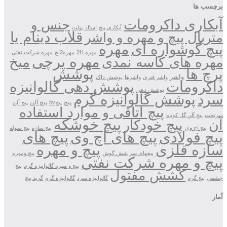
برچسب ها
آبکاری داکرومات
جنس و
آبکاری پیچ
استاد بولت
قلاب دینام یا
متریال پیچ و مهره و واشر
مهره
پیچ گوشواره ای
مهره 2H
مهره2اچ
مهره شرکت نفتی
مهره پرچی
میخ
مهره های کاسه نمدی
پوشش
پرچ ها
واشر
واشر فنری
واشرها
پوشش داک
داکرومات
پوشش دهی گالوانیزه
پوشش دهی
پوشش گالوانیزه گرم
سرد
پیچ
پیچ آلن
پیچhv
پیچ آلن
پیچ اتاقی و موارد استفاده
سرتخت
پیچ آلن گل کوتاه
پیچ خوشکه
آن
پیچ خودکار
پیچ اچ وی
پیچ سازه
پیچ سوله
پیچ فولادی
پیچ های اچ وی
پیچ های
پیچ و مهره
سازه فلزی
پیچهای سر شش گوش
پیچ ومهره
پیچ و مهره شرکت نفتی
پیچ و مهره گالوانیزه گرم
پیچ
کشش مفتول
چشمی
پیچ گرم
گالوانیزه سرد
گالوانیزه گرم
گرید پیچ
آمار