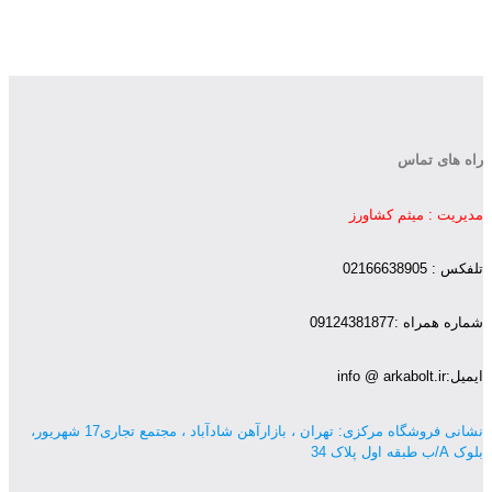
راه های تماس
مدیریت : میثم کشاورز
تلفکس : 02166638905
شماره همراه :09124381877
ایمیل:info @ arkabolt.ir
نشانی فروشگاه مرکزی: تهران ، بازارآهن شادآباد ، مجتمع تجاری17 شهریور،
بلوک A/ب طبقه اول پلاک 34