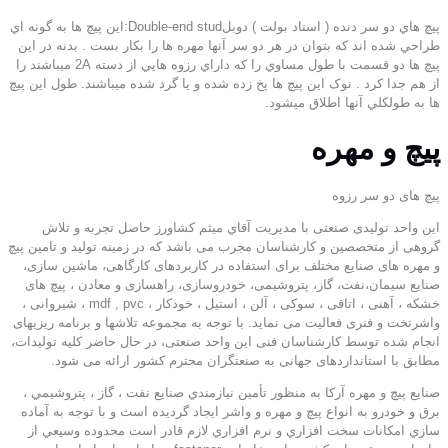
پيچ هاي دو سر دنده ( استاد بولت ) دوبلDouble-end stud:اين پيچ ها به گونه اي
طراحي شده اند که بتوان در هر دو سر آنها مهره ها را بکار بست . بدنه در اين
پيچ ها دو قسمت با طول مساوي را که داراي رزوه هايي از دسته 2A ميباشند را
از هم جدا کرد . نوک اين پيچ ها پخ زده شده و يا گرد شده ميباشند. طول اين پيچ
ها به طولکلي آنها اطلاق ميشود.
پیچ و مهره
پیچ های دو سر رزوه
این واحد تولیدی صنعتی با مديريت آقاي میثم کشاورز حاصل تجربه و تلاش
گروهی از متخصصین و کارشناسان مجرب می باشد که در زمینه تولید و تامین پیچ
و مهره های صنایع مختلف برای استفاده در کاربردهای کارگاهی، ماشین سازی،
صنایع سیمان،نفت، گاز، پتروشیمی، خودروسازی، راهسازی و معادن ، پیچ های
خشکه ، آهنی ، اتاقی ، سوکی ، آلن ، استیل ، خودکار ، mdf , pvc ، شیروانی ،
واشرتخت و فنری فعالیت می نماید. با توجه به مجموعه تلاشها و برنامه ریزیهای
انجام شده توسط کارشناسان فنی این واحد صنعتی، در حال حاضر کلیه تولیدات،
مطابق با استانداردهای جهانی به صنعتگران محترم کشور ارائه می شود.
صنایع پیچ و مهره آرکا به منظور تأمين نيازمندي صنايع نفت ، گاز ، پتروشيمي ،
برق و خودرو به انواع پيچ و مهره و واشر ايجاد گرديده است و با توجه به آماده
سازي امكانات سخت افزاري و نرم افزاري لازم قادر است محدوده وسيعي از