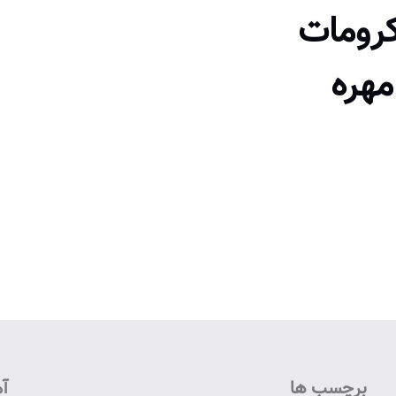
کرومات
مهره
برچسب ها
آم