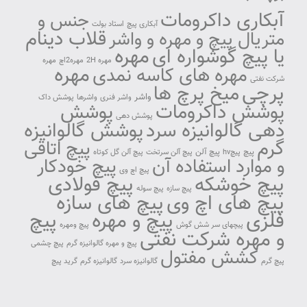
آبکاری داکرومات
جنس و
آبکاری پیچ
استاد بولت
قلاب دینام
متریال پیچ و مهره و واشر
مهره
یا پیچ گوشواره ای
مهره 2H
مهره2اچ
مهره
مهره
مهره های کاسه نمدی
شرکت نفتی
پرچی
میخ پرچ ها
واشر
واشر فنری
واشرها
پوشش داک
پوشش داکرومات
پوشش
پوشش دهی
دهی گالوانیزه سرد
پوشش گالوانیزه
گرم
پیچ اتاقی
پیچ آلن
پیچ
پیچhv
پیچ آلن سرتخت
پیچ آلن گل کوتاه
و موارد استفاده آن
پیچ خودکار
پیچ اچ وی
پیچ خوشکه
پیچ فولادی
پیچ سازه
پیچ سوله
پیچ های اچ وی
پیچ های سازه
پیچ و مهره
پیچ
فلزی
پیچهای سر شش گوش
پیچ ومهره
و مهره شرکت نفتی
پیچ و مهره گالوانیزه گرم
پیچ چشمی
کشش مفتول
پیچ گرم
گالوانیزه سرد
گالوانیزه گرم
گرید پیچ