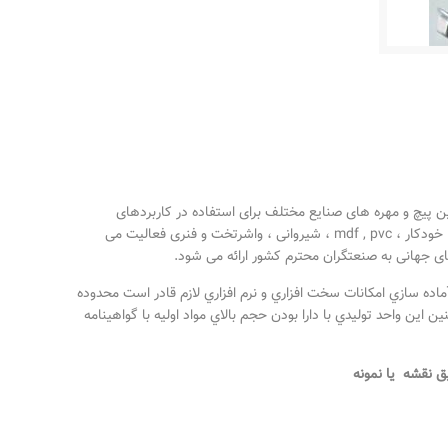
 پیچ و مهره های صنایع مختلف برای استفاده در کاربردهای
کارگاهی، ماشین سازی، صنایع سیمان،نفت، گاز، پتروشیمی، خودروسازی، راهسازی و معادن ، پیچ های خشکه ، آهنی ، اتاقی ، سوکی ، آلن ، استیل ، خودکار ، mdf , pvc ، شیروانی ، واشرتخت و فنری فعالیت می
های جهانی به صنعتگران محترم کشور ارائه می شود.
 آماده سازي امكانات سخت افزاري و نرم افزاري لازم قادر است محدوده
اده fastener بر اساس استانداردهاي بين المللي UNI,ASTM , DIN , ANSI , ISO , BS توليد نمايد .همچنين اين واحد توليدي با دارا بودن حجم بالاي مواد اوليه با گواهينامه
بق نقشه
يا نمونه