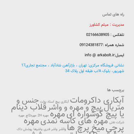
راه های تماس
مدیریت : میثم کشاورز
تلفکس : 02166638905
شماره همراه :09124381877
ایمیل:info @ arkabolt.ir
نشانی فروشگاه مرکزی: تهران ، بازارآهن شادآباد ، مجتمع تجاری17
شهریور، بلوک A/ب طبقه اول پلاک 34
برچسب ها
آبکاری داکرومات
جنس و
آبکاری پیچ
استاد بولت
قلاب دینام
متریال پیچ و مهره و واشر
مهره
یا پیچ گوشواره ای
مهره 2H
مهره2اچ
مهره
مهره
مهره های کاسه نمدی
شرکت نفتی
پرچی
میخ پرچ ها
واشر
واشر فنری
واشرها
پوشش داک