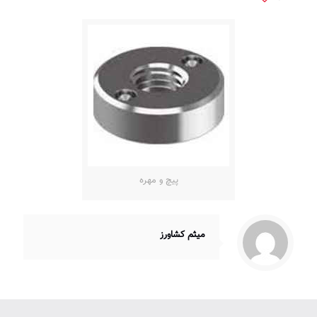
پیچ و مهره
میثم کشاورز