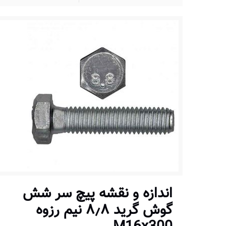
اندازه و نقشه پیچ سر شش
گوش گرید ۸٫۸ نیم رزوه