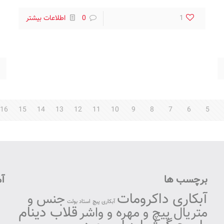
1
0
اطلاعات بیشتر
16
15
14
13
12
11
10
9
8
7
6
5
برچسب ها
آم
آبکاری داکرومات
جنس و
آبکاری پیچ
استاد بولت
قلاب دینام
متریال پیچ و مهره و واشر