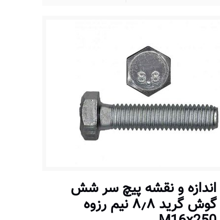
اندازه و نقشه پیچ سر شش
گوش گرید ۸٫۸ نیم رزوه