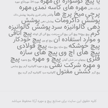
مهره
یا پیچ گوشواره ای
مهره 2H
مهره2اچ
مهره
مهره
مهره های کاسه نمدی
شرکت نفتی
پرچی
میخ پرچ ها
واشر
واشر فنری
واشرها
پوشش داک
پوشش داکرومات
پوشش
پوشش دهی
دهی گالوانیزه سرد
پوشش گالوانیزه
گرم
پیچ اتاقی
پیچ آلن
پیچ
پیچhv
پیچ آلن سرتخت
پیچ آلن گل کوتاه
و موارد استفاده آن
پیچ خودکار
پیچ اچ وی
پیچ خوشکه
پیچ فولادی
پیچ سازه
پیچ سوله
پیچ های اچ وی
پیچ های سازه
پیچ و مهره
پیچ
فلزی
پیچهای سر شش گوش
پیچ ومهره
و مهره شرکت نفتی
پیچ و مهره گالوانیزه گرم
پیچ چشمی
کشش مفتول
پیچ گرم
گالوانیزه سرد
گالوانیزه گرم
گرید پیچ
کلیه حقوق این سایت برای صنایع پیچ و مهره آرکا محفوظ میباشد