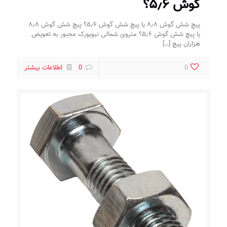
گوش ۵٫۶؟
پیچ شش گوش ۸٫۸ یا پیچ شش گوش ۵٫۶؟ پیچ شش گوش ۸٫۸
یا پیچ شش گوش ۵٫۶؟ متروی شمالی نیویورک مجبور به تعویض
هزاران پیچ
[…]
0
0
اطلاعات بیشتر