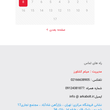
8
7
6
5
4
3
2
1
16
15
14
13
12
11
10
9
17
صفحه بعدی
راه های تماس
مدیریت : میثم کشاورز
تلفکس : 02166638905
شماره همراه :09124381877
ایمیل:info @ arkabolt.ir
نشانی فروشگاه مرکزی: تهران ، بازارآهن شادآباد ، مجتمع تجاری17
شهریور، بلوک A/ب طبقه اول پلاک 34