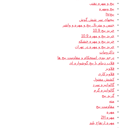
پیچ و مهره نفتی
پیچ ومهره
پیچhv
پیچهای سر شش گوش
جنس و متریال پیچ و مهره و واشر
خرید پیچ 10.9
خرید پیچ و مهره 10.9
خرید پیچ و مهره خشکه
خرید پیچ و مهره در تهران
داکرومات
درجه بندی استحکام و مقاومت پیچ ها
قلاب دینام یا پیچ گوشواره ای
قلاویز
قلاویزکاری
کشش مفتول
گالوانیزه سرد
گالوانیزه گرم
گرید پیچ
مته
مقاومت پیچ
مهره
مهره 2H
مهره ارتفاع بلند