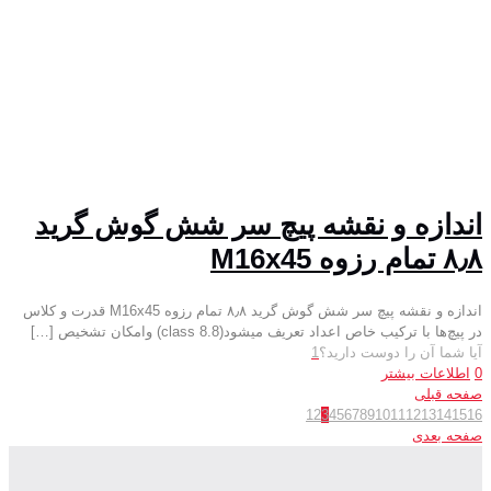
اندازه و نقشه پیچ سر شش گوش گرید
۸٫۸ تمام رزوه M16x45
اندازه و نقشه پیچ سر شش گوش گرید ۸٫۸ تمام رزوه M16x45 قدرت و کلاس
در پیچ‌ها با ترکیب خاص اعداد تعریف میشود(class 8.8) وامکان تشخیص
[…]
آیا شما آن را دوست دارید؟
1
0
اطلاعات بیشتر
صفحه قبلی
1
2
3
4
5
6
7
8
9
10
11
12
13
14
15
16
صفحه بعدی