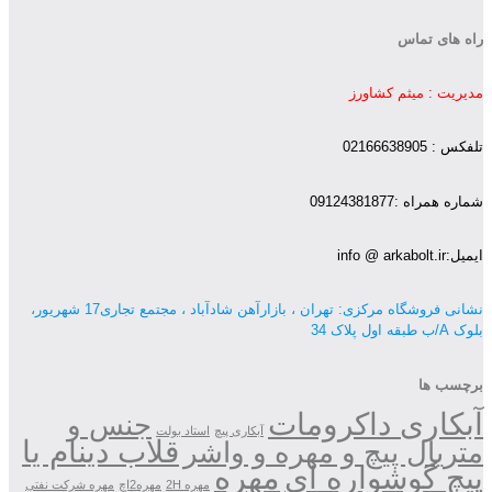
راه های تماس
مدیریت : میثم کشاورز
تلفکس : 02166638905
شماره همراه :09124381877
ایمیل:info @ arkabolt.ir
نشانی فروشگاه مرکزی: تهران ، بازارآهن شادآباد ، مجتمع تجاری17 شهریور،
بلوک A/ب طبقه اول پلاک 34
برچسب ها
آبکاری داکرومات
جنس و
آبکاری پیچ
استاد بولت
قلاب دینام یا
متریال پیچ و مهره و واشر
مهره
پیچ گوشواره ای
مهره 2H
مهره2اچ
مهره شرکت نفتی