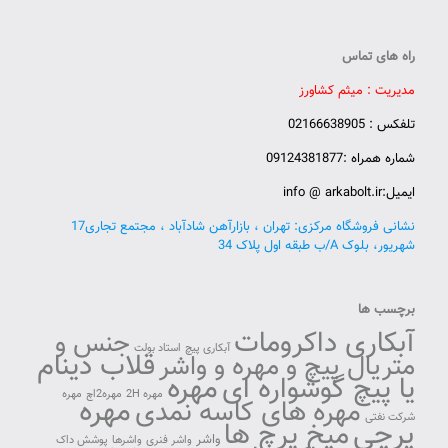
راه های تماس
مدیریت : میثم کشاورز
تلفکس : 02166638905
شماره همراه :09124381877
ایمیل:info @ arkabolt.ir
نشانی فروشگاه مرکزی: تهران ، بازارآهن شادآباد ، مجتمع تجاری17
شهریور، بلوک A/ب طبقه اول پلاک 34
برچسب ها
آبکاری داکرومات
جنس و
آبکاری پیچ
استاد بولت
قلاب دینام
متریال پیچ و مهره و واشر
مهره
یا پیچ گوشواره ای
مهره 2H
مهره2اچ
مهره
مهره
مهره های کاسه نمدی
شرکت نفتی
پرچی
میخ پرچ ها
واشر
واشر فنری
واشرها
پوشش داک