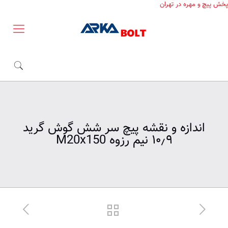
پخش پیچ و مهره در تهران
اندازه و نقشه پیچ سر شش گوش گرید
۱۰٫۹ نیم رزوه M20x150