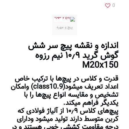
0
پیچ و مهره
اندازه و نقشه پیچ سر شش
گوش گرید ۱۰٫۹ نیم رزوه
M20x150
قدرت و کلاس در
پیچ‌
ها با ترکیب خاص
اعداد تعریف میشود(class10.9) وامکان
تشخیص و مقایسه انواع پیچ‌ها را با
یکدیگر فراهم میکند.
پیچ‌های کلاس ۱۰٫۹ از آلیاژ فولادی که
کربن متوسط دارند تولید میشود ودارای
درجه مقاومت کششی خوبی هستند و در