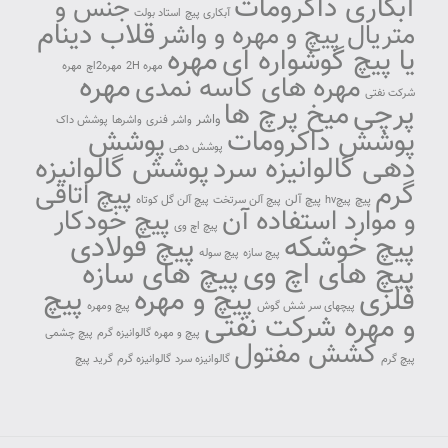
آبکاری داکرومات
جنس و
آبکاری پیچ
استاد بولت
قلاب دینام
متریال پیچ و مهره و واشر
مهره
یا پیچ گوشواره ای
مهره 2H
مهره2اچ
مهره
مهره
مهره های کاسه نمدی
شرکت نفتی
پرچی
میخ پرچ ها
واشر
واشر فنری
واشرها
پوشش داک
پوشش داکرومات
پوشش
پوشش دهی
دهی گالوانیزه سرد
پوشش گالوانیزه
گرم
پیچ اتاقی
پیچ آلن
پیچ
پیچhv
پیچ آلن سرتخت
پیچ آلن گل کوتاه
و موارد استفاده آن
پیچ خودکار
پیچ اچ وی
پیچ خوشکه
پیچ فولادی
پیچ سازه
پیچ سوله
پیچ های اچ وی
پیچ های سازه
پیچ و مهره
پیچ
فلزی
پیچهای سر شش گوش
پیچ ومهره
و مهره شرکت نفتی
پیچ و مهره گالوانیزه گرم
پیچ چشمی
کشش مفتول
پیچ گرم
گالوانیزه سرد
گالوانیزه گرم
گرید پیچ