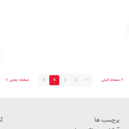
صفحه قبلی
1
2
3
4
5
صفحه بعدی
برچسب ها
آم