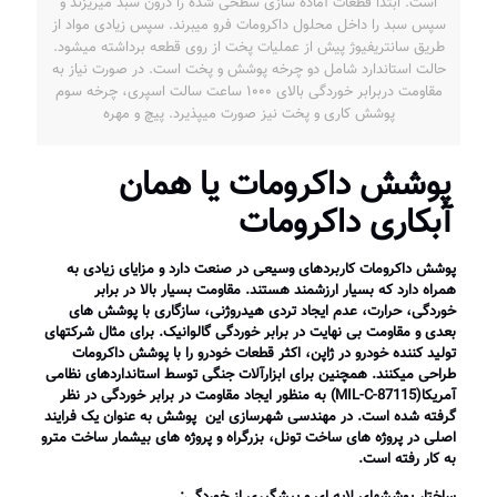
است. ابتدا قطعات آماده سازی سطحی شده را درون سبد می­ریزند و
سپس سبد را داخل محلول داکرومات فرو می­برند. سپس زیادی مواد از
طریق سانتریفیوژ پیش از عملیات پخت از روی قطعه برداشته می­شود.
حالت استاندارد شامل دو چرخه پوشش و پخت است. در صورت نیاز به
مقاومت دربرابر خوردگی بالای ۱۰۰۰ ساعت سالت اسپری، چرخه سوم
پوشش کاری و پخت نیز صورت می­پذیرد. پیچ و مهره
پوشش داکرومات یا همان
آبکاری داکرومات
پوشش داکرومات کاربردهای وسیعی در صنعت دارد و مزایای زیادی به
همراه دارد که بسیار ارزشمند هستند. مقاومت بسیار بالا در برابر
خوردگی، حرارت، عدم ایجاد تردی هیدروژنی، سازگاری با پوشش های
بعدی و مقاومت بی نهایت در برابر خوردگی گالوانیک. برای مثال شرکتهای
تولید کننده
خودرو
در ژاپن، اکثر قطعات خودرو را با پوشش داکرومات
طراحی می­کنند. همچنین برای ابزارآلات جنگی توسط استانداردهای نظامی
آمریکا
(MIL-C-87115)
به منظور ایجاد مقاومت در برابر خوردگی در نظر
گرفته شده است. در مهندسی شهرسازی این پوشش به عنوان یک فرایند
اصلی در پروژه های ساخت تونل، بزرگراه و پروژه های بیشمار ساخت مترو
به کار رفته است.