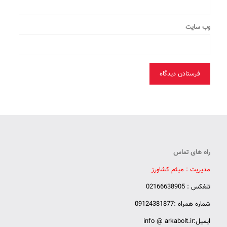
وب‌ سایت
راه های تماس
مدیریت : میثم کشاورز
تلفکس : 02166638905
شماره همراه :09124381877
ایمیل:info @ arkabolt.ir