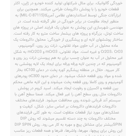
خوردگی گالوانیک. برای مثال شرکتهای تولید کننده خودرو در ژاپن، اکثر
قطعات خودرو را با پوشش داکرومات طراحی می­کنند. همچنین برای
ابزارآلات جنگی توسط استانداردهای نظامی آمریکا(MIL-C-87115) به
منظور ایجاد مقاومت در برابر خوردگی در نظر گرفته شده است. در
مهندسی شهرسازی این پوشش به عنوان یک فرایند اصلی در پروژه های
ساخت تونل، بزرگراه و پروژه های بیشمار ساخت مترو به کار رفته است.
ساختار پوشش­های لایه­ ای و پیشگیری از خوردگی: محلول داکرومات یک
ماده محلول در آب حاوی مواد تفلونی، ذرات ریز روی، آلومینیوم،
Cr2O3، CrO3 و غیره است. مواد تفلونی، mCrO3 و mCr2O3 به شکل
غیر محلول در آب به عنوان چسب برای به هم پیوستن ذرات ریز روی و
آلومینیوم که در چندین لایه ورقه ورقه برای ایجاد یک لایه پوششی به
کار می­رود. حلال در منطقه پیشگرم کوره پخت در دمای oC100 بخار
شده و مواد روی قطعه خشک می­شود. در دمای حدود oC300 پودرهای
آلومینیوم و روی کاملا روی قطعه پخت می­شوند و این لایه مانعی محکم
بین قطعه و اکسیژن و رطوبت ایجاد می­کند. اسید کروم در پوشش
داکرومات مثل روی سطح آهن را غیر فعال می­کند. ضمنا سطح آهن با
سیستم آند قربانی شونده روی محافظت می­شود. فرایندهای مختلف
داکرومات فرایندهای داکرومات بر اساس سایز، شکل، کیفیت و
عملکردهای مورد نیاز قطعات متفاوت است. به طور کلی فرایندهای
مختلف داکرومات به چند دسته تقسیم میشوند که روش DIP
SPINبیشتر برای مشاغل پیچ و مهره به کار می رود. روش DIP SPIN
این روش برای پیچ­ها، مهرها، واشرها، فنرها و همه قطعات ریز مناسب