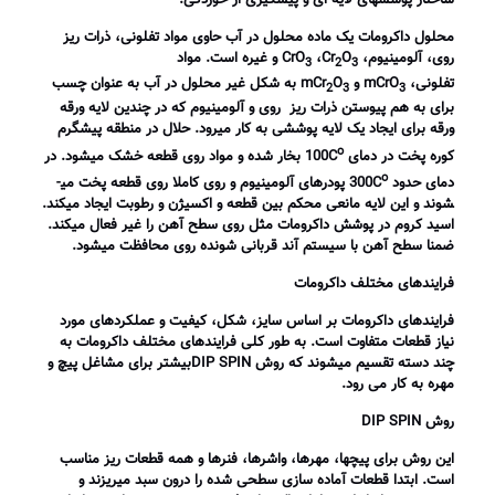
ساختار پوشش­های لایه­ ای و پیشگیری از خوردگی:
محلول داکرومات یک ماده محلول در آب حاوی مواد تفلونی، ذرات ریز
روی، آلومینیوم،
O
Cr
،
CrO
و غیره است. مواد
3
2
3
تفلونی،
mCrO
و
O
mCr
به شکل غیر محلول در آب به عنوان چسب
2
3
3
برای به هم پیوستن ذرات ریز روی و آلومینیوم که در چندین لایه ورقه
ورقه برای ایجاد یک لایه پوششی به کار می­رود. حلال در منطقه پیشگرم
o
کوره پخت در دمای
C
100 بخار شده و مواد روی قطعه خشک می­شود. در
o
دمای حدود
C
300 پودرهای آلومینیوم و روی کاملا روی قطعه پخت می­
شوند و این لایه مانعی محکم بین قطعه و اکسیژن و رطوبت ایجاد می­کند.
اسید کروم در پوشش داکرومات مثل روی سطح آهن را غیر فعال می­کند.
ضمنا سطح آهن با سیستم آند قربانی شونده روی محافظت می­شود.
فرایندهای مختلف داکرومات
فرایندهای داکرومات بر اساس سایز، شکل، کیفیت و عملکردهای مورد
نیاز قطعات متفاوت است. به طور کلی فرایندهای مختلف داکرومات به
چند دسته تقسیم میشوند که روش DIP SPIN
بیشتر
برای مشاغل پیچ و
مهره به کار می رود.
روش
DIP SPIN
این روش برای
پیچ
­ها، مهرها، واشرها، فنرها و همه قطعات ریز مناسب
است. ابتدا قطعات آماده سازی سطحی شده را درون سبد می­ریزند و