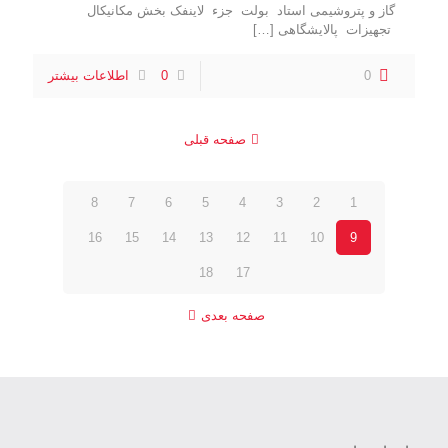
گاز و پتروشیمی استاد بولت جزء لاینفک بخش مکانیکال
تجهیزات پالایشگاهی
[…]
0
0
اطلاعات بیشتر
صفحه قبلی
8
7
6
5
4
3
2
1
16
15
14
13
12
11
10
9
18
17
صفحه بعدی