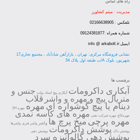
راه های تماس
مدیریت : میثم کشاورز
تلفکس : 02166638905
شماره همراه :09124381877
ایمیل:info @ arkabolt.ir
نشانی فروشگاه مرکزی: تهران ، بازارآهن شادآباد ، مجتمع تجاری17
شهریور، بلوک A/ب طبقه اول پلاک 34
برچسب ها
آبکاری داکرومات
جنس و
آبکاری پیچ
استاد بولت
قلاب
متریال پیچ و مهره و واشر
مهره
دینام یا پیچ گوشواره ای
مهره 2H
مهره های کاسه نمدی
مهره2اچ
مهره شرکت نفتی
مهره پرچی
میخ پرچ ها
واشر
واشر فنری
واشرها
پوشش داکرومات
پوشش داک
پوشش دهی
پوشش دهی گالوانیزه سرد